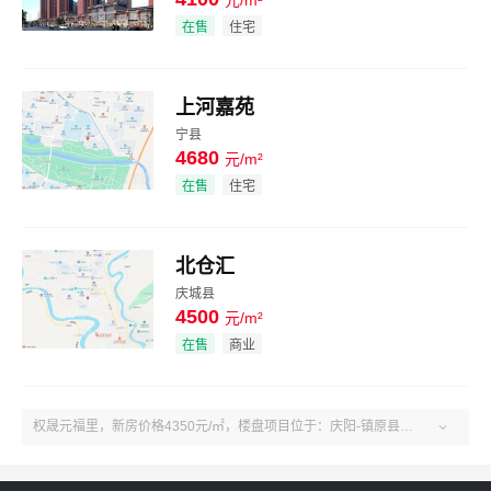
效果图
在售
住宅
上河嘉苑
宁县
4680
元/m²
效果图
在售
住宅
北仓汇
庆城县
4500
元/m²
效果图
在售
商业
权晟元福里，新房价格4350元/㎡，楼盘项目位于：庆阳-镇原县-镇原县镇原县孟坝镇。了解更多楼盘售楼电话、房价、户型、绿化率、周边配套、产权、物业、开发商等权晟元福里楼盘信息，关注吉屋庆阳权晟元福里！
