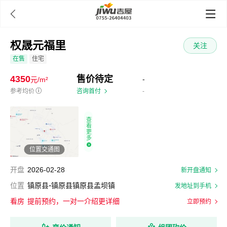

权晟元福里
关注
在售
住宅
4350
售价待定
-
元/m²
参考均价
ⓘ
咨询首付
-
查
看
更
多
位置交通图
开盘
2026-02-28
新开盘通知
-
位置
镇原县
镇原县镇原县孟坝镇
发地址到手机
看房
提前预约，一对一介绍更详细
立即预约