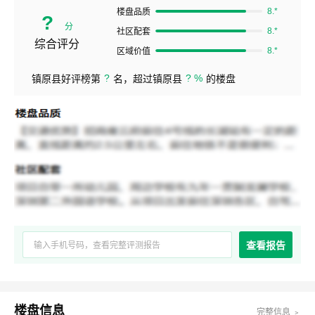
8.*
楼盘品质
?
分
8.*
社区配套
综合评分
8.*
区域价值
?
? %
镇原县好评榜第
名，超过镇原县
的楼盘
查看报告
楼盘信息
完整信息 ﹥