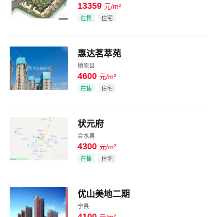
13359
元/m²
效果图
在售
住宅
惠达茗萃苑
镇原县
4600
元/m²
效果图
在售
住宅
状元府
合水县
4300
元/m²
效果图
在售
住宅
优山美地二期
宁县
4100
元/m²