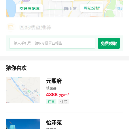
免费领取
猜你喜欢
元熙府
镇原县
4388
元/m²
效果图
在售
住宅
怡泽苑